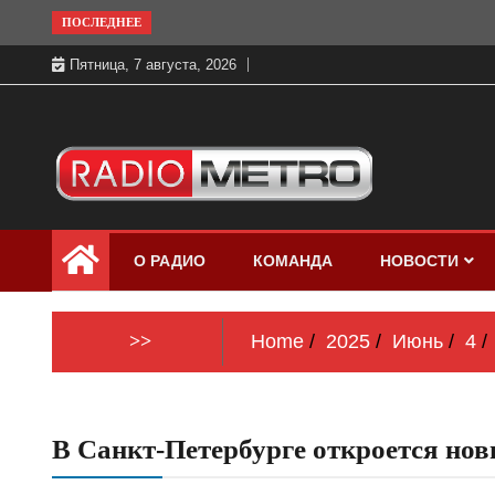
Skip
ПОСЛЕДНЕЕ
to
Пятница, 7 августа, 2026
content
Слушать онлайн и на 102.4 FM
Радио МЕТРО
бесплатно в хорошем качестве Санкт-
О РАДИО
КОМАНДА
НОВОСТИ
Петербург и Россия
>>
Home
2025
Июнь
4
В Санкт-Петербурге откроется но