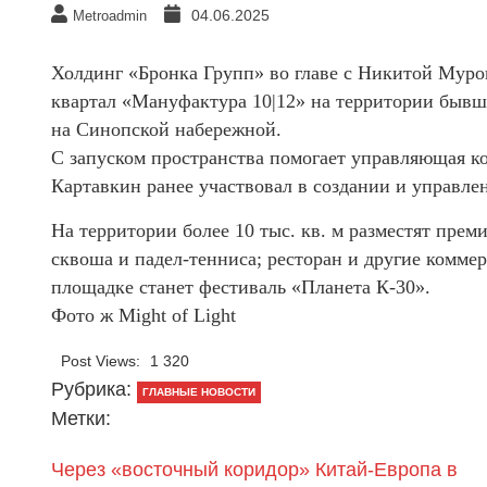
04.06.2025
Metroadmin
Холдинг «Бронка Групп» во главе с Никитой Муро
квартал «Мануфактура 10|12» на территории быв
на Синопской набережной.
С запуском пространства помогает управляющая ко
Картавкин ранее участвовал в создании и управле
На территории более 10 тыс. кв. м разместят прем
сквоша и падел-тенниса; ресторан и другие комм
площадке станет фестиваль «Планета К-30».
Фото ж Might of Light
Post Views:
1 320
Рубрика:
ГЛАВНЫЕ НОВОСТИ
Метки:
Через «восточный коридор» Китай-Европа в