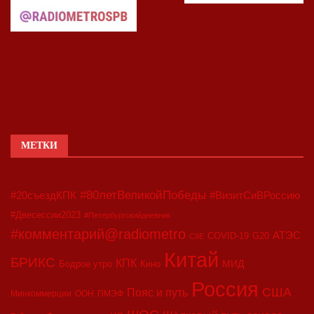
МЕТКИ
#80летВеликойПобеды
#20съездКПК
#ВизитСиВРоссию
#Двесессии2023
#Петербургскийдневник
#комментарий@radiometro
АТЭС
COVID-19
G20
CIIE
Китай
БРИКС
КПК
МИД
Бодрое утро
Кино
Россия
США
Пояс и путь
Минкоммерции
ООН
ПМЭФ