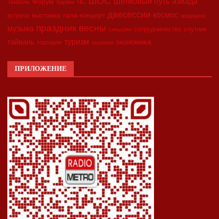
ШОС
азиада
Шёлковый путь
Форум
ЧС
Тайвань
Харбин
двесессии
космос
выставка
гала-концерт
встреча
медицина
праздник весны
музыка
сотрудничество
спутник
синьцзян
туризм
экономика
тайвань
торговля
экология
ПРИЛОЖЕНИЕ