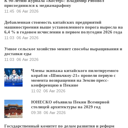
К 90-летию журнала «Костер»: Владимир Рябовол
присоединился к медиамарафону
11:45
06 Авг 2026
Добавленная стоимость китайских предприятий
машиностроения выше установленного порога выросла на
6,4 % в годовом исчислении в первом полугодии 2026 года
11:03
06 Авг 2026
Умное сельское хозяйство меняет способы выращивания и
доставки еды
11:03
06 Авг 2026
Члены экипажа китайского пилотируемого
корабля «Шэньчжоу-21» провели первую с
момента возвращения на Землю пресс-
конференцию в Пекине
11:02
06 Авг 2026
ЮНЕСКО объявила Пекин Всемирной
столицей архитектуры на 2029 год
09:38
06 Авг 2026
Государственный комитет по делам развития и реформ