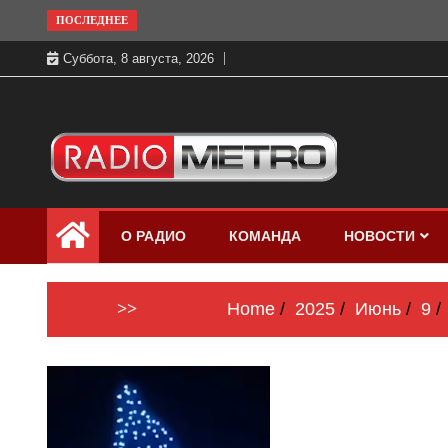
Skip
ПОСЛЕДНЕЕ
to
Суббота, 8 августа, 2026
content
Слушать онлайн и на 102.4 FM
Радио МЕТРО
бесплатно в хорошем качестве Санкт-
О РАДИО
КОМАНДА
НОВОСТИ
Петербург и Россия
>>
Home
2025
Июнь
9