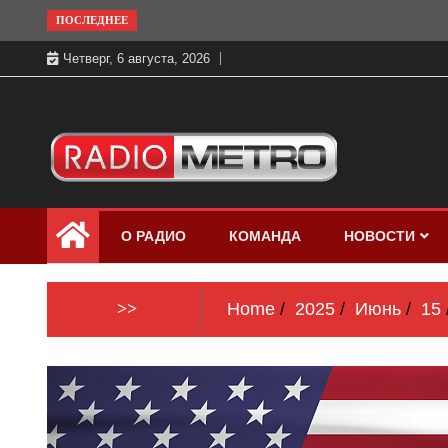
Skip
ПОСЛЕДНЕЕ
to
Четверг, 6 августа, 2026
content
Слушать онлайн и на 102.4 FM
Радио МЕТРО
бесплатно в хорошем качестве Санкт-
О РАДИО
КОМАНДА
НОВОСТИ
Петербург и Россия
>>
Home
2025
Июнь
15