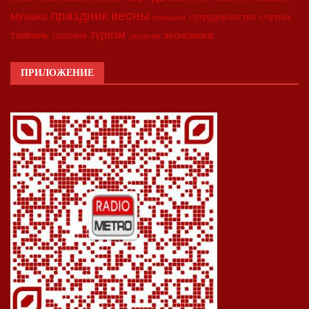
праздник весны
музыка
сотрудничество
спутник
синьцзян
туризм
экономика
тайвань
торговля
экология
ПРИЛОЖЕНИЕ