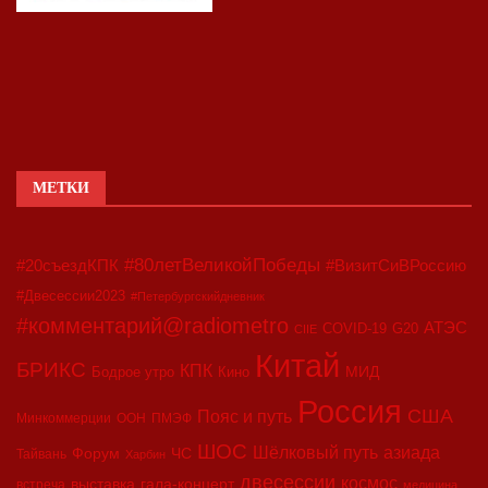
МЕТКИ
#80летВеликойПобеды
#20съездКПК
#ВизитСиВРоссию
#Двесессии2023
#Петербургскийдневник
#комментарий@radiometro
АТЭС
COVID-19
G20
CIIE
Китай
БРИКС
КПК
МИД
Бодрое утро
Кино
Россия
США
Пояс и путь
Минкоммерции
ООН
ПМЭФ
ШОС
азиада
Шёлковый путь
Форум
ЧС
Тайвань
Харбин
двесессии
космос
выставка
гала-концерт
встреча
медицина