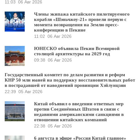
11:03
06 Авг 2026
Члены экипажа китайского пилотируемого
корабля «Шэньчжоу-21» провели первую с
момента возвращения на Землю пресс-
конференцию в Пекине
11:02
06 Авг 2026
ЮНЕСКО объявила Пекин Всемирной
столицей архитектуры на 2029 год
09:38
06 Авг 2026
Государственный комитет по делам развития и реформ
КНР 50 млн юаней на поддержку восстановительных работ
в пострадавшей от наводнений провинции Хэйлунцзян
22:39
05 Авг 2026
Китай объявил о введении ответных мер
против Соединённых Штатов в связи с
недавними американскими санкциями в
отношении китайских компаний
22:38
05 Авг 2026
6 августа в эфире «Россия Китай главное»