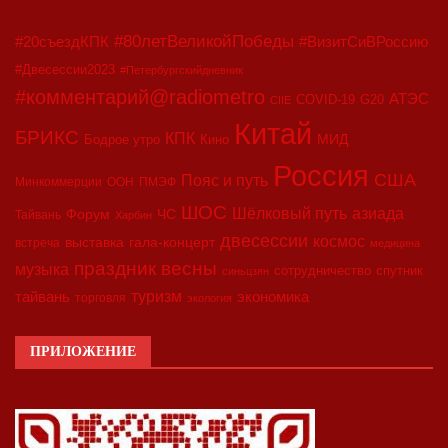
#80летВеликойПобеды
#20съездКПК
#ВизитСиВРоссию
#Двесессии2023
#Петербургскийдневник
#комментарий@radiometro
АТЭС
COVID-19
G20
CIIE
Китай
БРИКС
КПК
МИД
Бодрое утро
Кино
Россия
США
Пояс и путь
Минкоммерции
ООН
ПМЭФ
ШОС
азиада
Шёлковый путь
Форум
ЧС
Тайвань
Харбин
двесессии
космос
выставка
гала-концерт
встреча
медицина
праздник весны
музыка
сотрудничество
спутник
синьцзян
туризм
экономика
тайвань
торговля
экология
ПРИЛОЖЕНИЕ