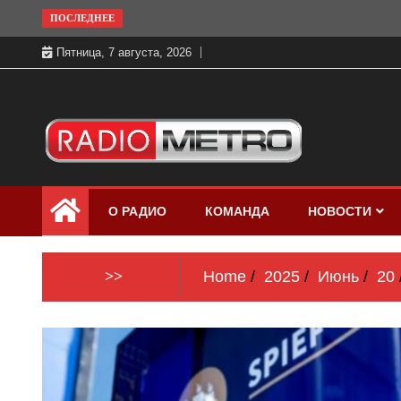
Skip
ПОСЛЕДНЕЕ
to
Пятница, 7 августа, 2026
content
Слушать онлайн и на 102.4 FM
Радио МЕТРО
бесплатно в хорошем качестве Санкт-
О РАДИО
КОМАНДА
НОВОСТИ
Петербург и Россия
>>
Home
2025
Июнь
20