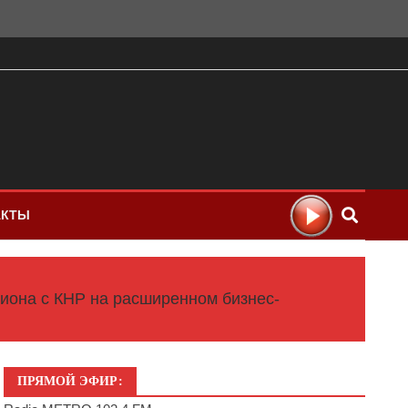
АКТЫ
гиона с КНР на расширенном бизнес-
ПРЯМОЙ ЭФИР: