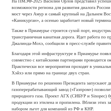
На ПМЭФ-2025 Василий Орлов представил успешн
возможности региона для развития диалога России
мост через Амур и самый крупный на Дальнем Вос
«Каникурган», а осенью заработает новый термина
Также в Приамурье строится сухой порт, индустри
трансграничная канатная дорога. Идет работа по 
Джалинда-Мохэ, сообщили в пресс-службе правите
Благодаря этой инфраструктуре в Приамурье появл
совместно с китайскими партнерами проводится ок
Практически все мероприятия проходят в уникаль
Хэйхэ или прямо на границе двух стран.
В Приамурье по решению Президента запускают дв
газоперерабатывающий завод («Газпром») позволи
природного газа. Проект АГХ (СИБУР и Sinopec) б
продукции из этилена и пропилена. Вблизи этих з
набором льгот для компаний из РФ и КНР.