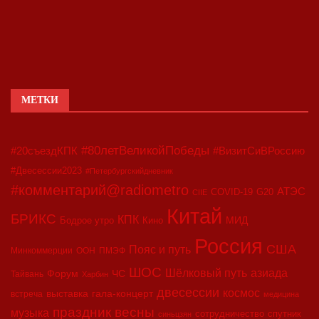
МЕТКИ
#80летВеликойПобеды
#20съездКПК
#ВизитСиВРоссию
#Двесессии2023
#Петербургскийдневник
#комментарий@radiometro
АТЭС
COVID-19
G20
CIIE
Китай
БРИКС
КПК
МИД
Бодрое утро
Кино
Россия
США
Пояс и путь
Минкоммерции
ООН
ПМЭФ
ШОС
азиада
Шёлковый путь
Форум
ЧС
Тайвань
Харбин
двесессии
космос
выставка
гала-концерт
встреча
медицина
праздник весны
музыка
сотрудничество
спутник
синьцзян