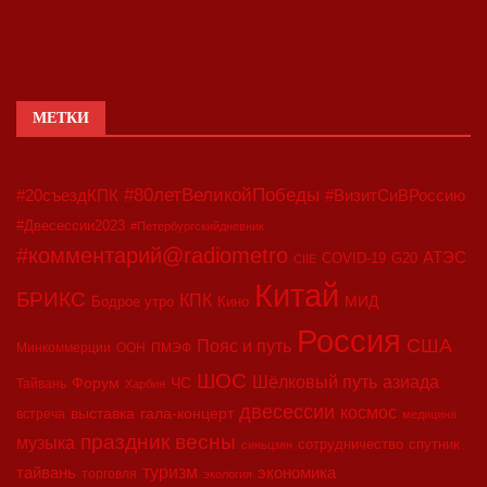
МЕТКИ
#80летВеликойПобеды
#20съездКПК
#ВизитСиВРоссию
#Двесессии2023
#Петербургскийдневник
#комментарий@radiometro
АТЭС
COVID-19
G20
CIIE
Китай
БРИКС
КПК
МИД
Бодрое утро
Кино
Россия
США
Пояс и путь
Минкоммерции
ООН
ПМЭФ
ШОС
азиада
Шёлковый путь
Форум
ЧС
Тайвань
Харбин
двесессии
космос
выставка
гала-концерт
встреча
медицина
праздник весны
музыка
сотрудничество
спутник
синьцзян
туризм
экономика
тайвань
торговля
экология