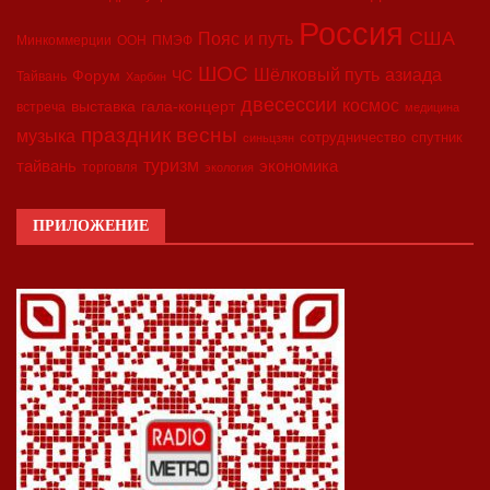
Россия
США
Пояс и путь
Минкоммерции
ООН
ПМЭФ
ШОС
азиада
Шёлковый путь
Форум
ЧС
Тайвань
Харбин
двесессии
космос
выставка
гала-концерт
встреча
медицина
праздник весны
музыка
сотрудничество
спутник
синьцзян
туризм
экономика
тайвань
торговля
экология
ПРИЛОЖЕНИЕ