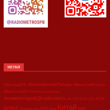
МЕТКИ
#80летВеликойПобеды
#20съездКПК
#ВизитСиВРоссию
#Двесессии2023
#Петербургскийдневник
#комментарий@radiometro
АТЭС
COVID-19
G20
CIIE
Китай
БРИКС
КПК
МИД
Бодрое утро
Кино