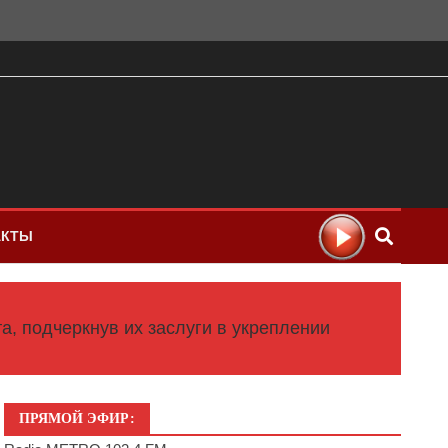
АКТЫ
, подчеркнув их заслуги в укреплении
ПРЯМОЙ ЭФИР: