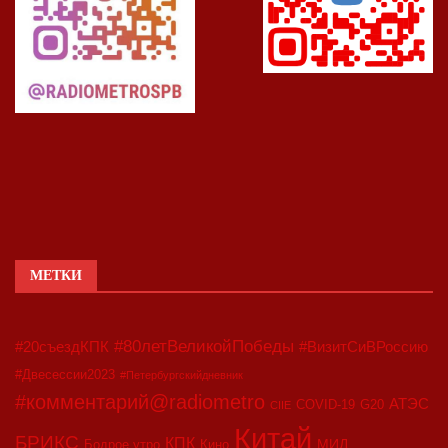
МЕТКИ
#80летВеликойПобеды
#20съездКПК
#ВизитСиВРоссию
#Двесессии2023
#Петербургскийдневник
#комментарий@radiometro
АТЭС
COVID-19
G20
CIIE
Китай
БРИКС
КПК
МИД
Бодрое утро
Кино