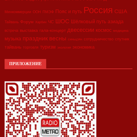
Россия
США
Пояс и путь
Минкоммерции
ООН
ПМЭФ
ШОС
азиада
Шёлковый путь
Форум
ЧС
Тайвань
Харбин
двесессии
космос
выставка
гала-концерт
встреча
медицина
праздник весны
музыка
сотрудничество
спутник
синьцзян
туризм
экономика
тайвань
торговля
экология
ПРИЛОЖЕНИЕ