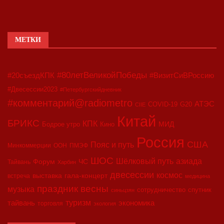
МЕТКИ
#80летВеликойПобеды
#20съездКПК
#ВизитСиВРоссию
#Двесессии2023
#Петербургскийдневник
#комментарий@radiometro
АТЭС
COVID-19
G20
CIIE
Китай
БРИКС
КПК
МИД
Бодрое утро
Кино
Россия
США
Пояс и путь
Минкоммерции
ООН
ПМЭФ
ШОС
азиада
Шёлковый путь
Форум
ЧС
Тайвань
Харбин
двесессии
космос
выставка
гала-концерт
встреча
медицина
праздник весны
музыка
сотрудничество
спутник
синьцзян
туризм
экономика
тайвань
торговля
экология