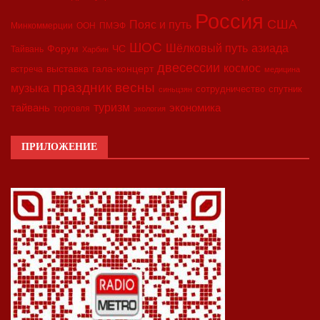
Россия
США
Пояс и путь
Минкоммерции
ООН
ПМЭФ
ШОС
азиада
Шёлковый путь
Форум
ЧС
Тайвань
Харбин
двесессии
космос
выставка
гала-концерт
встреча
медицина
праздник весны
музыка
сотрудничество
спутник
синьцзян
туризм
экономика
тайвань
торговля
экология
ПРИЛОЖЕНИЕ