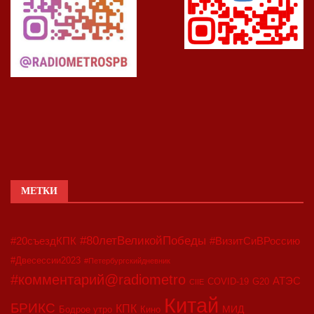
МЕТКИ
#80летВеликойПобеды
#20съездКПК
#ВизитСиВРоссию
#Двесессии2023
#Петербургскийдневник
#комментарий@radiometro
АТЭС
COVID-19
G20
CIIE
Китай
БРИКС
КПК
МИД
Бодрое утро
Кино