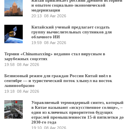
Китай привлекает россиян древней историей
и опытом социально-экономической
модернизации
20:13
08 Авг 2026
Китайский ученый предлагает создать
группу вычислительных спутников для
облачного ИИ
19:59
08 Авг 2026
Термин «Chinamaxxing» недавно стал вирусным в
зарубежных соцсетях
19:58
08 Авг 2026
Безвизовый режим для граждан России Китай ввёл в
сентябре — и туристический поток хлынул на восток
лавинообразно
19:18
08 Авг 2026
Управляемый термоядерный синтез, который
в Китае называют «искусственное солнце», –
один из ключевых приоритетов будущих
отраслей промышленности 15-й пятилетки до
2030-го года
19:10
08 Авг 2026