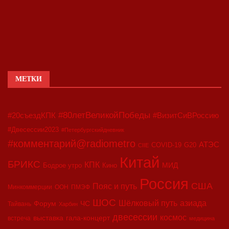
МЕТКИ
#80летВеликойПобеды
#20съездКПК
#ВизитСиВРоссию
#Двесессии2023
#Петербургскийдневник
#комментарий@radiometro
АТЭС
COVID-19
G20
CIIE
Китай
БРИКС
КПК
МИД
Бодрое утро
Кино
Россия
США
Пояс и путь
Минкоммерции
ООН
ПМЭФ
ШОС
азиада
Шёлковый путь
Форум
ЧС
Тайвань
Харбин
двесессии
космос
выставка
гала-концерт
встреча
медицина