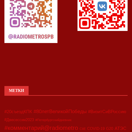
МЕТКИ
#80летВеликойПобеды
#20съездКПК
#ВизитСиВРоссию
#Двесессии2023
#Петербургскийдневник
#комментарий@radiometro
АТЭС
COVID-19
G20
CIIE