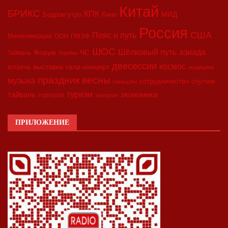
Китай
БРИКС
КПК
МИД
Бодрое утро
Кино
Россия
США
Пояс и путь
Минкоммерции
ООН
ПМЭФ
ШОС
азиада
Шёлковый путь
Форум
ЧС
Тайвань
Харбин
двесессии
космос
выставка
гала-концерт
встреча
медицина
праздник весны
музыка
сотрудничество
спутник
синьцзян
туризм
экономика
тайвань
торговля
экология
ПРИЛОЖЕНИЕ