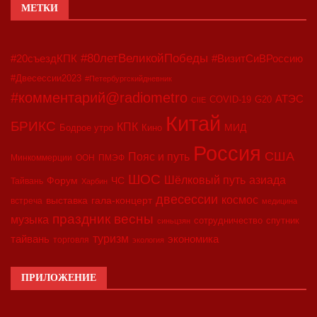
МЕТКИ
#80летВеликойПобеды
#20съездКПК
#ВизитСиВРоссию
#Двесессии2023
#Петербургскийдневник
#комментарий@radiometro
АТЭС
COVID-19
G20
CIIE
Китай
БРИКС
КПК
МИД
Бодрое утро
Кино
Россия
США
Пояс и путь
Минкоммерции
ООН
ПМЭФ
ШОС
азиада
Шёлковый путь
Форум
ЧС
Тайвань
Харбин
двесессии
космос
выставка
гала-концерт
встреча
медицина
праздник весны
музыка
сотрудничество
спутник
синьцзян
туризм
экономика
тайвань
торговля
экология
ПРИЛОЖЕНИЕ