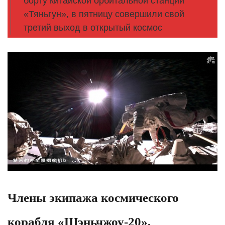
борту китайской орбитальной станции
«Тяньгун», в пятницу совершили свой
третий выход в открытый космос
Члены экипажа космического
корабля «Шэньчжоу-20»,