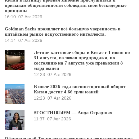
Китай в пятницу призвал Японию прислушаться к
призывам общественности соблюдать свои безъядерные
принципы
16:10
07 Авг 2026
Goldman Sachs проявляет всё большую уверенность в
китайском рынке искусственного интеллекта.
14:14
07 Авг 2026
Летние кассовые сборы в Китае с 1 июня по
31 августа, включая предпродажи, по
состоянию на 7 августа уже превысили 8
млрд юаней
12:23
07 Авг 2026
В июле 2026 года внешнеторговый оборот
Китая достиг 4,66 трлн юаней
12:23
07 Авг 2026
#ГОСТИ1024FM — Аида Отрадных
11:37
07 Авг 2026
Официальный Токио усиливает курс на ремилитаризацию,