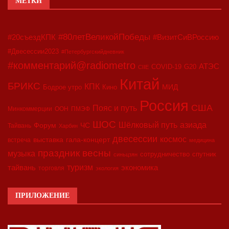
МЕТКИ
#80летВеликойПобеды
#20съездКПК
#ВизитСиВРоссию
#Двесессии2023
#Петербургскийдневник
#комментарий@radiometro
АТЭС
COVID-19
G20
CIIE
Китай
БРИКС
КПК
МИД
Бодрое утро
Кино
Россия
США
Пояс и путь
Минкоммерции
ООН
ПМЭФ
ШОС
азиада
Шёлковый путь
Форум
ЧС
Тайвань
Харбин
двесессии
космос
выставка
гала-концерт
встреча
медицина
праздник весны
музыка
сотрудничество
спутник
синьцзян
туризм
экономика
тайвань
торговля
экология
ПРИЛОЖЕНИЕ