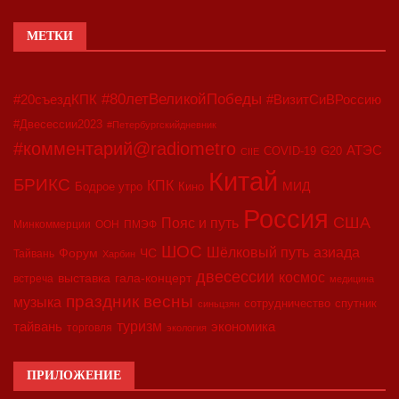
МЕТКИ
#80летВеликойПобеды
#20съездКПК
#ВизитСиВРоссию
#Двесессии2023
#Петербургскийдневник
#комментарий@radiometro
АТЭС
COVID-19
G20
CIIE
Китай
БРИКС
КПК
МИД
Бодрое утро
Кино
Россия
США
Пояс и путь
Минкоммерции
ООН
ПМЭФ
ШОС
азиада
Шёлковый путь
Форум
ЧС
Тайвань
Харбин
двесессии
космос
выставка
гала-концерт
встреча
медицина
праздник весны
музыка
сотрудничество
спутник
синьцзян
туризм
экономика
тайвань
торговля
экология
ПРИЛОЖЕНИЕ