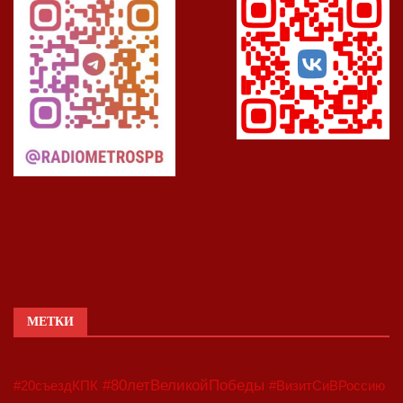
МЕТКИ
#80летВеликойПобеды
#20съездКПК
#ВизитСиВРоссию