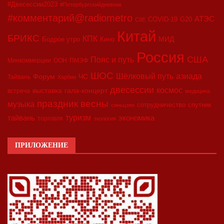
#Двесессии2023
#Петербургскийдневник
#комментарий@radiometro
АТЭС
COVID-19
G20
CIIE
Китай
БРИКС
КПК
МИД
Бодрое утро
Кино
Россия
США
Пояс и путь
Минкоммерции
ООН
ПМЭФ
ШОС
азиада
Шёлковый путь
Форум
ЧС
Тайвань
Харбин
двесессии
космос
выставка
гала-концерт
встреча
медицина
праздник весны
музыка
сотрудничество
спутник
синьцзян
туризм
экономика
тайвань
торговля
экология
ПРИЛОЖЕНИЕ