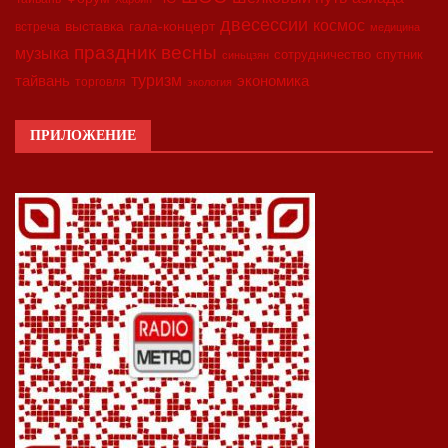
двесессии
космос
выставка
гала-концерт
встреча
медицина
праздник весны
музыка
сотрудничество
спутник
синьцзян
туризм
экономика
тайвань
торговля
экология
ПРИЛОЖЕНИЕ