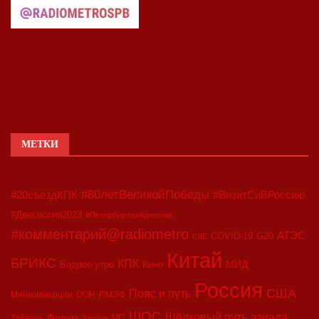
МЕТКИ
#80летВеликойПобеды
#20съездКПК
#ВизитСиВРоссию
#Двесессии2023
#Петербургскийдневник
#комментарий@radiometro
АТЭС
COVID-19
G20
CIIE
Китай
БРИКС
КПК
МИД
Бодрое утро
Кино
Россия
США
Пояс и путь
Минкоммерции
ООН
ПМЭФ
ШОС
азиада
Шёлковый путь
Форум
ЧС
Тайвань
Харбин