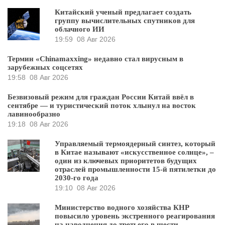
Китайский ученый предлагает создать
группу вычислительных спутников для
облачного ИИ
19:59
08 Авг 2026
Термин «Chinamaxxing» недавно стал вирусным в
зарубежных соцсетях
19:58
08 Авг 2026
Безвизовый режим для граждан России Китай ввёл в
сентябре — и туристический поток хлынул на восток
лавинообразно
19:18
08 Авг 2026
Управляемый термоядерный синтез, который
в Китае называют «искусственное солнце», –
один из ключевых приоритетов будущих
отраслей промышленности 15-й пятилетки до
2030-го года
19:10
08 Авг 2026
Министерство водного хозяйства КНР
повысило уровень экстренного реагирования
на наводнения до третьего в шести