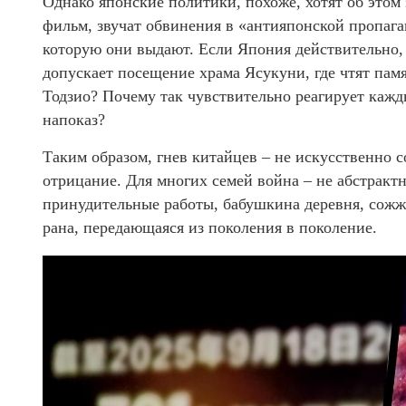
Однако японские политики, похоже, хотят об этом 
фильм, звучат обвинения в «антияпонской пропаган
которую они выдают. Если Япония действительно, к
допускает посещение храма Ясукуни, где чтят пам
Тодзио? Почему так чувствительно реагирует кажд
напоказ?
Таким образом, гнев китайцев – не искусственно 
отрицание. Для многих семей война – не абстрактн
принудительные работы, бабушкина деревня, сожжё
рана, передающаяся из поколения в поколение.