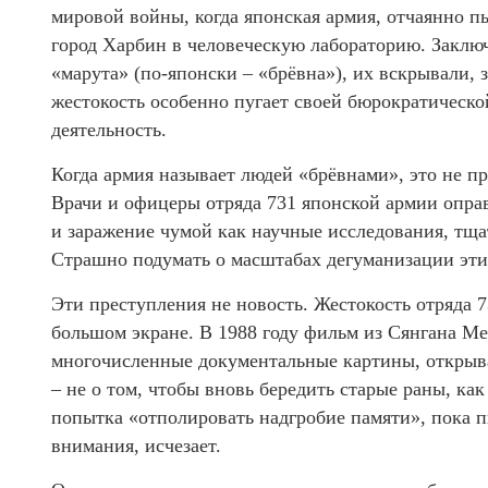
мировой войны, когда японская армия, отчаянно п
город Харбин в человеческую лабораторию. Заклю
«марута» (по-японски – «брёвна»), их вскрывали,
жестокость особенно пугает своей бюрократическ
деятельность.
Когда армия называет людей «брёвнами», это не пр
Врачи и офицеры отряда 731 японской армии опр
и заражение чумой как научные исследования, тщ
Страшно подумать о масштабах дегуманизации эти
Эти преступления не новость. Жестокость отряда 
большом экране. В 1988 году фильм из Сянгана Men
многочисленные документальные картины, открыва
– не о том, чтобы вновь бередить старые раны, к
попытка «отполировать надгробие памяти», пока п
внимания, исчезает.