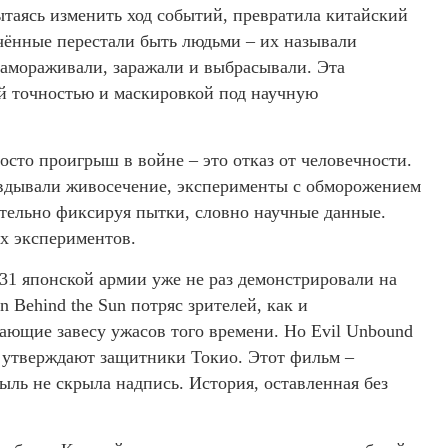
ытаясь изменить ход событий, превратила китайский
чённые перестали быть людьми – их называли
 замораживали, заражали и выбрасывали. Эта
ой точностью и маскировкой под научную
осто проигрыш в войне – это отказ от человечности.
авдывали живосечение, эксперименты с обморожением
ательно фиксируя пытки, словно научные данные.
х экспериментов.
731 японской армии уже не раз демонстрировали на
 Behind the Sun потряс зрителей, как и
ющие завесу ужасов того времени. Но Evil Unbound
ак утверждают защитники Токио. Этот фильм –
ыль не скрыла надпись. История, оставленная без