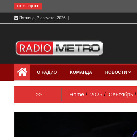
Skip
ПОСЛЕДНЕЕ
to
Пятница, 7 августа, 2026
content
Слушать онлайн и на 102.4 FM
Радио МЕТРО
бесплатно в хорошем качестве Санкт-
О РАДИО
КОМАНДА
НОВОСТИ
Петербург и Россия
>>
Home
2025
Сентябрь