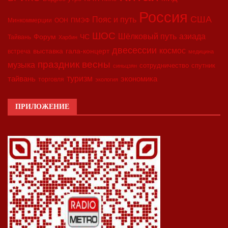
Россия
США
Пояс и путь
Минкоммерции
ООН
ПМЭФ
ШОС
азиада
Шёлковый путь
Форум
ЧС
Тайвань
Харбин
двесессии
космос
выставка
гала-концерт
встреча
медицина
праздник весны
музыка
сотрудничество
спутник
синьцзян
туризм
экономика
тайвань
торговля
экология
ПРИЛОЖЕНИЕ