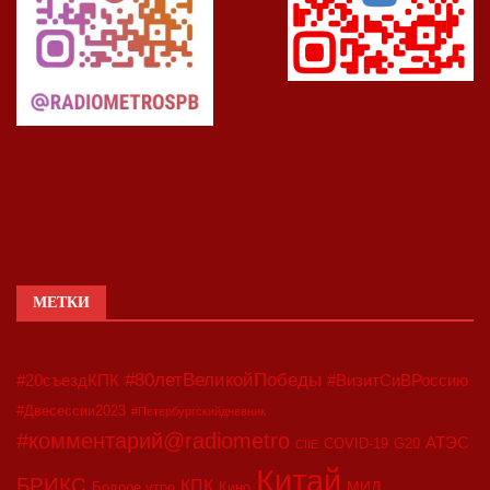
МЕТКИ
#80летВеликойПобеды
#20съездКПК
#ВизитСиВРоссию
#Двесессии2023
#Петербургскийдневник
#комментарий@radiometro
АТЭС
COVID-19
G20
CIIE
Китай
БРИКС
КПК
МИД
Бодрое утро
Кино