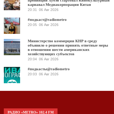
провинции Хубэй стартовал Кинокультурный
карнавал Медиакорпорации Китая
20:31
06 Авг 2026
#подкаст@radiometro
20:05
06 Авг 2026
Министерство коммерции КНР в среду
объявило о решении принять ответные меры
в отношении шести американских
хозяйствующих субъектов
20:04
06 Авг 2026
#подкасты@radiometro
20:03
06 Авг 2026
РАДИО «METRO» 102.4 FM