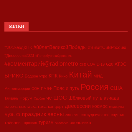
МЕТКИ
#80летВеликойПобеды
#20съездКПК
#ВизитСиВРоссию
#Двесессии2023
#Петербургскийдневник
#комментарий@radiometro
АТЭС
COVID-19
G20
CIIE
Китай
БРИКС
КПК
МИД
Бодрое утро
Кино
Россия
США
Пояс и путь
Минкоммерции
ООН
ПМЭФ
ШОС
азиада
Шёлковый путь
Форум
ЧС
Тайвань
Харбин
двесессии
космос
выставка
гала-концерт
встреча
медицина
праздник весны
музыка
сотрудничество
спутник
синьцзян
туризм
экономика
тайвань
торговля
экология