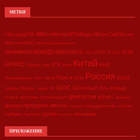
МЕТКИ
#80летВеликойПобеды
#20съездКПК
#ВизитСиВРоссию
#Двесессии2023
#Петербургскийдневник
#комментарий@radiometro
АТЭС
COVID-19
G20
CIIE
Китай
БРИКС
КПК
МИД
Бодрое утро
Кино
Россия
США
Пояс и путь
Минкоммерции
ООН
ПМЭФ
ШОС
азиада
Шёлковый путь
Форум
ЧС
Тайвань
Харбин
двесессии
космос
выставка
гала-концерт
встреча
медицина
праздник весны
музыка
сотрудничество
спутник
синьцзян
туризм
экономика
тайвань
торговля
экология
ПРИЛОЖЕНИЕ