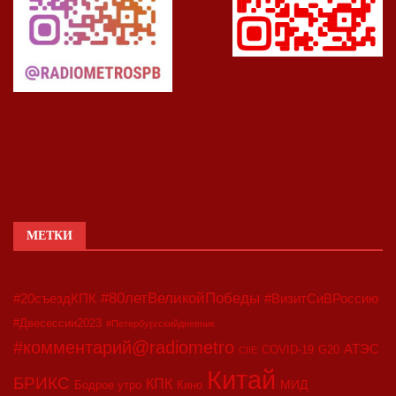
МЕТКИ
#80летВеликойПобеды
#20съездКПК
#ВизитСиВРоссию
#Двесессии2023
#Петербургскийдневник
#комментарий@radiometro
АТЭС
COVID-19
G20
CIIE
Китай
БРИКС
КПК
МИД
Бодрое утро
Кино