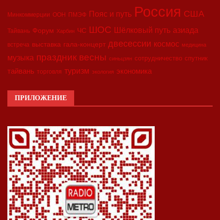
Россия
США
Пояс и путь
Минкоммерции
ООН
ПМЭФ
ШОС
азиада
Шёлковый путь
Форум
ЧС
Тайвань
Харбин
двесессии
космос
выставка
гала-концерт
встреча
медицина
праздник весны
музыка
сотрудничество
спутник
синьцзян
туризм
экономика
тайвань
торговля
экология
ПРИЛОЖЕНИЕ