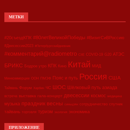
МЕТКИ
#80летВеликойПобеды
#20съездКПК
#ВизитСиВРоссию
#Двесессии2023
#Петербургскийдневник
#комментарий@radiometro
АТЭС
COVID-19
G20
CIIE
Китай
БРИКС
КПК
МИД
Бодрое утро
Кино
Россия
США
Пояс и путь
Минкоммерции
ООН
ПМЭФ
ШОС
азиада
Шёлковый путь
Форум
ЧС
Тайвань
Харбин
двесессии
космос
выставка
гала-концерт
встреча
медицина
праздник весны
музыка
сотрудничество
спутник
синьцзян
туризм
экономика
тайвань
торговля
экология
ПРИЛОЖЕНИЕ