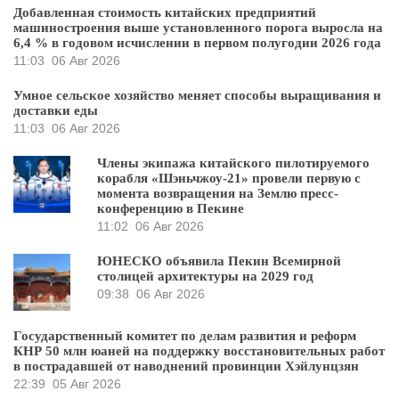
Добавленная стоимость китайских предприятий
машиностроения выше установленного порога выросла на
6,4 % в годовом исчислении в первом полугодии 2026 года
11:03
06 Авг 2026
Умное сельское хозяйство меняет способы выращивания и
доставки еды
11:03
06 Авг 2026
Члены экипажа китайского пилотируемого
корабля «Шэньчжоу-21» провели первую с
момента возвращения на Землю пресс-
конференцию в Пекине
11:02
06 Авг 2026
ЮНЕСКО объявила Пекин Всемирной
столицей архитектуры на 2029 год
09:38
06 Авг 2026
Государственный комитет по делам развития и реформ
КНР 50 млн юаней на поддержку восстановительных работ
в пострадавшей от наводнений провинции Хэйлунцзян
22:39
05 Авг 2026