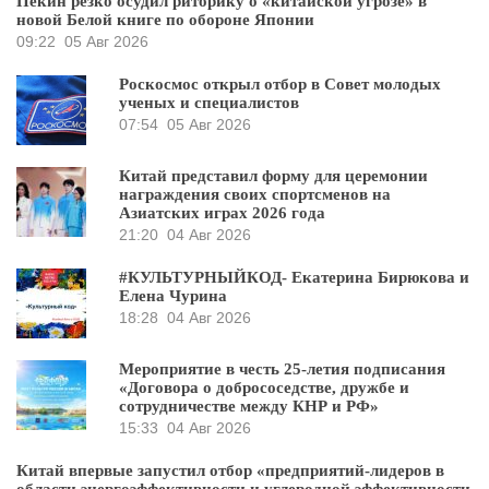
Пекин резко осудил риторику о «китайской угрозе» в
новой Белой книге по обороне Японии
09:22
05 Авг 2026
Роскосмос открыл отбор в Совет молодых
ученых и специалистов
07:54
05 Авг 2026
Китай представил форму для церемонии
награждения своих спортсменов на
Азиатских играх 2026 года
21:20
04 Авг 2026
#КУЛЬТУРНЫЙКОД- Екатерина Бирюкова и
Елена Чурина
18:28
04 Авг 2026
Мероприятие в честь 25-летия подписания
«Договора о добрососедстве, дружбе и
сотрудничестве между КНР и РФ»
15:33
04 Авг 2026
Китай впервые запустил отбор «предприятий-лидеров в
области энергоэффективности и углеродной эффективности