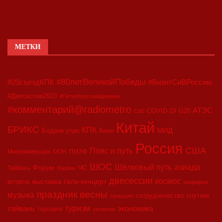
МЕТКИ
#80летВеликойПобеды
#20съездКПК
#ВизитСиВРоссию
#Двесессии2023
#Петербургскийдневник
#комментарий@radiometro
АТЭС
COVID-19
G20
CIIE
Китай
БРИКС
КПК
МИД
Бодрое утро
Кино
Россия
США
Пояс и путь
Минкоммерции
ООН
ПМЭФ
ШОС
азиада
Шёлковый путь
Форум
ЧС
Тайвань
Харбин
двесессии
космос
выставка
гала-концерт
встреча
медицина
праздник весны
музыка
сотрудничество
спутник
синьцзян
туризм
экономика
тайвань
торговля
экология