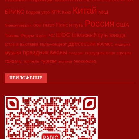
Китай
БРИКС
КПК
МИД
Бодрое утро
Кино
Россия
США
Пояс и путь
Минкоммерции
ООН
ПМЭФ
ШОС
азиада
Шёлковый путь
Форум
ЧС
Тайвань
Харбин
двесессии
космос
выставка
гала-концерт
встреча
медицина
праздник весны
музыка
сотрудничество
спутник
синьцзян
туризм
экономика
тайвань
торговля
экология
ПРИЛОЖЕНИЕ