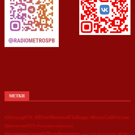
МЕТКИ
#80летВеликойПобеды
#20съездКПК
#ВизитСиВРоссию
#Двесессии2023
#Петербургскийдневник
#комментарий@radiometro
АТЭС
COVID-19
G20
CIIE