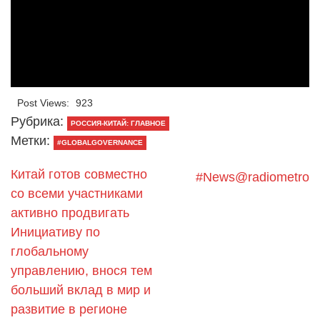
Post Views:
923
Рубрика:
РОССИЯ-КИТАЙ: ГЛАВНОЕ
Метки:
#GLOBALGOVERNANCE
Китай готов совместно
#News@radiometro
со всеми участниками
активно продвигать
Инициативу по
глобальному
управлению, внося тем
больший вклад в мир и
развитие в регионе