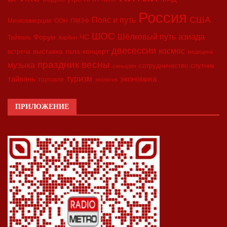
Россия
США
Пояс и путь
Минкоммерции
ООН
ПМЭФ
ШОС
азиада
Шёлковый путь
Форум
ЧС
Тайвань
Харбин
двесессии
космос
выставка
гала-концерт
встреча
медицина
праздник весны
музыка
сотрудничество
спутник
синьцзян
туризм
экономика
тайвань
торговля
экология
ПРИЛОЖЕНИЕ