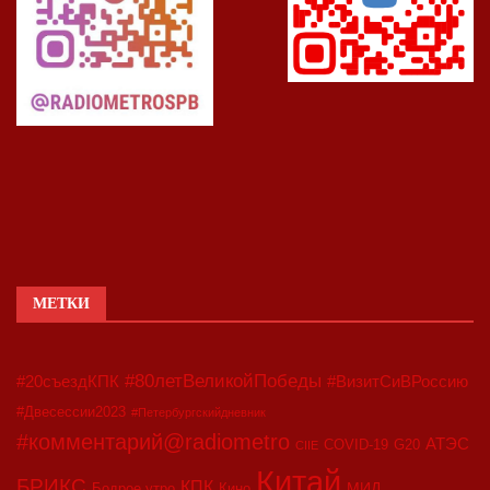
МЕТКИ
#80летВеликойПобеды
#20съездКПК
#ВизитСиВРоссию
#Двесессии2023
#Петербургскийдневник
#комментарий@radiometro
АТЭС
COVID-19
G20
CIIE
Китай
БРИКС
КПК
МИД
Бодрое утро
Кино