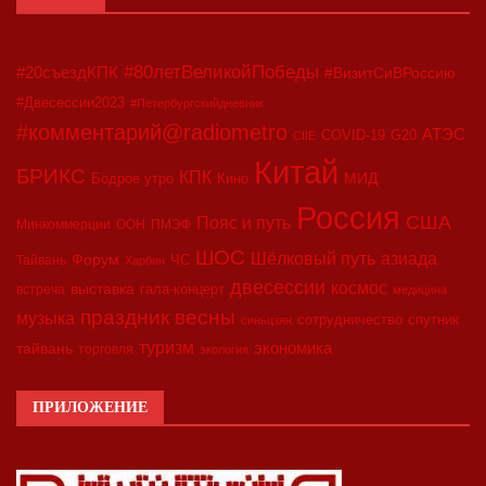
#80летВеликойПобеды
#20съездКПК
#ВизитСиВРоссию
#Двесессии2023
#Петербургскийдневник
#комментарий@radiometro
АТЭС
G20
COVID-19
CIIE
Китай
БРИКС
КПК
МИД
Бодрое утро
Кино
Россия
США
Пояс и путь
Минкоммерции
ООН
ПМЭФ
ШОС
азиада
Шёлковый путь
Форум
ЧС
Тайвань
Харбин
двесессии
космос
выставка
гала-концерт
встреча
медицина
праздник весны
музыка
сотрудничество
спутник
синьцзян
туризм
экономика
тайвань
торговля
экология
ПРИЛОЖЕНИЕ