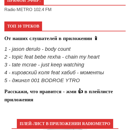
ПРЯМОЙ ЭФИР:
Radio METRO 102.4 FM
ТОП 10 ТРЕКОВ
От наших слушателей в приложении 📱
1 - jason derulo - body count
2 - topic feat bebe rexha - chain my heart
3 - tate mcrae - just keep watching
4 - кировский коля feat хабиб - моменты
5 - джингл 001 BODROE YTRO
Расскажи, что нравится - жми 👍 в плейлисте
приложения
ПЛЕЙ-ЛИСТ В ПРИЛОЖЕНИИ RADIOМЕТРО