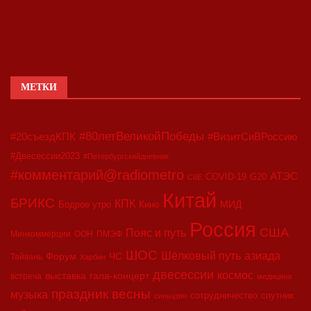
МЕТКИ
#80летВеликойПобеды
#20съездКПК
#ВизитСиВРоссию
#Двесессии2023
#Петербургскийдневник
#комментарий@radiometro
АТЭС
COVID-19
G20
CIIE
Китай
БРИКС
КПК
МИД
Бодрое утро
Кино
Россия
США
Пояс и путь
Минкоммерции
ООН
ПМЭФ
ШОС
азиада
Шёлковый путь
Форум
ЧС
Тайвань
Харбин
двесессии
космос
выставка
гала-концерт
встреча
медицина
праздник весны
музыка
сотрудничество
спутник
синьцзян