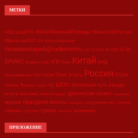
МЕТКИ
#80летВеликойПобеды
#20съездКПК
#ВизитСиВРоссию
#Двесессии2023
#Петербургскийдневник
#комментарий@radiometro
АТЭС
COVID-19
G20
CIIE
Китай
БРИКС
КПК
МИД
Бодрое утро
Кино
Россия
США
Пояс и путь
Минкоммерции
ООН
ПМЭФ
ШОС
азиада
Шёлковый путь
Форум
ЧС
Тайвань
Харбин
двесессии
космос
выставка
гала-концерт
встреча
медицина
праздник весны
музыка
сотрудничество
спутник
синьцзян
туризм
экономика
тайвань
торговля
экология
ПРИЛОЖЕНИЕ