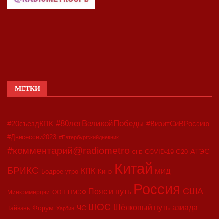
МЕТКИ
#80летВеликойПобеды
#20съездКПК
#ВизитСиВРоссию
#Двесессии2023
#Петербургскийдневник
#комментарий@radiometro
АТЭС
COVID-19
G20
CIIE
Китай
БРИКС
КПК
МИД
Бодрое утро
Кино
Россия
США
Пояс и путь
Минкоммерции
ООН
ПМЭФ
ШОС
азиада
Шёлковый путь
Форум
ЧС
Тайвань
Харбин