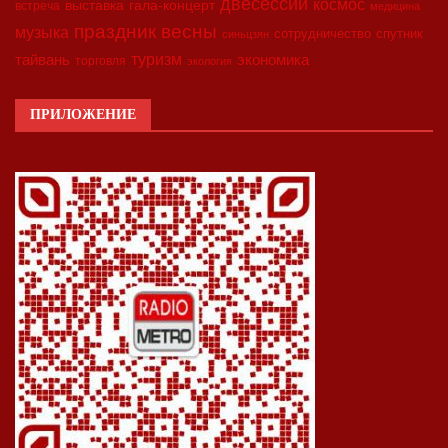
двесессии
космос
выставка
гала-концерт
встреча
медицина
праздник весны
музыка
сотрудничество
спутник
синьцзян
туризм
экономика
тайвань
торговля
экология
ПРИЛОЖЕНИЕ