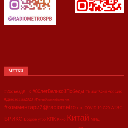
МЕТКИ
#80летВеликойПобеды
#20съездКПК
#ВизитСиВРоссию
#Двесессии2023
#Петербургскийдневник
#комментарий@radiometro
АТЭС
COVID-19
G20
CIIE
Китай
БРИКС
КПК
МИД
Бодрое утро
Кино