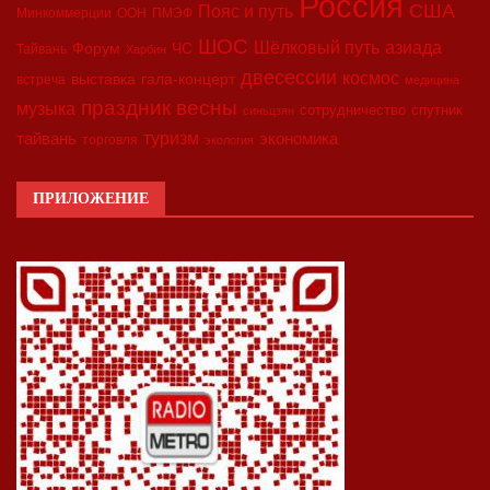
Россия
США
Пояс и путь
Минкоммерции
ООН
ПМЭФ
ШОС
азиада
Шёлковый путь
Форум
ЧС
Тайвань
Харбин
двесессии
космос
выставка
гала-концерт
встреча
медицина
праздник весны
музыка
сотрудничество
спутник
синьцзян
туризм
экономика
тайвань
торговля
экология
ПРИЛОЖЕНИЕ