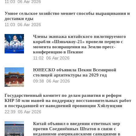
11:03
06 Авг 2026
Умное сельское хозяйство меняет способы выращивания и
доставки еды
11:03
06 Авг 2026
Члены экипажа китайского пилотируемого
корабля «Шэньчжоу-21» провели первую с
момента возвращения на Землю пресс-
конференцию в Пекине
11:02
06 Авг 2026
ЮНЕСКО объявила Пекин Всемирной
столицей архитектуры на 2029 год
09:38
06 Авг 2026
Государственный комитет по делам развития и реформ
КНР 50 млн юаней на поддержку восстановительных работ
в пострадавшей от наводнений провинции Хэйлунцзян
22:39
05 Авг 2026
Китай объявил о введении ответных мер
против Соединённых Штатов в связи с
недавними американскими санкциями в