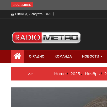
Skip
ПОСЛЕДНЕЕ
to
Пятница, 7 августа, 2026
content
Слушать онлайн и на 102.4 FM
Радио МЕТРО
бесплатно в хорошем качестве Санкт-
О РАДИО
КОМАНДА
НОВОСТИ
Петербург и Россия
>>
Home
2025
Ноябрь
2