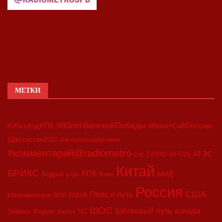
МЕТКИ
#80летВеликойПобеды
#20съездКПК
#ВизитСиВРоссию
#Двесессии2023
#Петербургскийдневник
#комментарий@radiometro
АТЭС
COVID-19
G20
CIIE
Китай
БРИКС
КПК
МИД
Бодрое утро
Кино
Россия
США
Пояс и путь
Минкоммерции
ООН
ПМЭФ
ШОС
азиада
Шёлковый путь
Форум
ЧС
Тайвань
Харбин