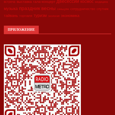
двесессии
космос
выставка
гала-концерт
встреча
медицина
праздник весны
музыка
сотрудничество
спутник
синьцзян
туризм
экономика
тайвань
торговля
экология
ПРИЛОЖЕНИЕ