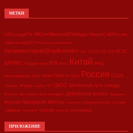
МЕТКИ
#80летВеликойПобеды
#20съездКПК
#ВизитСиВРоссию
#Двесессии2023
#Петербургскийдневник
#комментарий@radiometro
АТЭС
COVID-19
G20
CIIE
Китай
БРИКС
КПК
МИД
Бодрое утро
Кино
Россия
США
Пояс и путь
Минкоммерции
ООН
ПМЭФ
ШОС
азиада
Шёлковый путь
Форум
ЧС
Тайвань
Харбин
двесессии
космос
выставка
гала-концерт
встреча
медицина
праздник весны
музыка
сотрудничество
спутник
синьцзян
туризм
экономика
тайвань
торговля
экология
ПРИЛОЖЕНИЕ