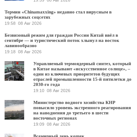
19:59
08 Авг 2026
Термин «Chinamaxxing» недавно стал вирусным в
зарубежных соцсетях
19:58
08 Авг 2026
Безвизовый режим для граждан России Китай ввёл в
сентябре — и туристический поток хлынул на восток
лавинообразно
19:18
08 Авг 2026
Управляемый термоядерный синтез, который
в Китае называют «искусственное солнце», –
один из ключевых приоритетов будущих
отраслей промышленности 15-й пятилетки до
2030-го года
19:10
08 Авг 2026
Министерство водного хозяйства КНР
повысило уровень экстренного реагирования
на наводнения до третьего в шести
восточных регионах
19:09
08 Авг 2026
Всемирный день кошек