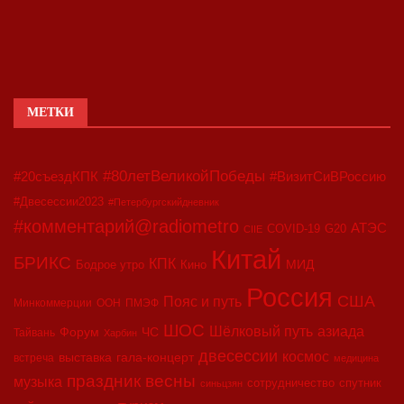
МЕТКИ
#80летВеликойПобеды
#20съездКПК
#ВизитСиВРоссию
#Двесессии2023
#Петербургскийдневник
#комментарий@radiometro
АТЭС
COVID-19
G20
CIIE
Китай
БРИКС
КПК
МИД
Бодрое утро
Кино
Россия
США
Пояс и путь
Минкоммерции
ООН
ПМЭФ
ШОС
азиада
Шёлковый путь
Форум
ЧС
Тайвань
Харбин
двесессии
космос
выставка
гала-концерт
встреча
медицина
праздник весны
музыка
сотрудничество
спутник
синьцзян