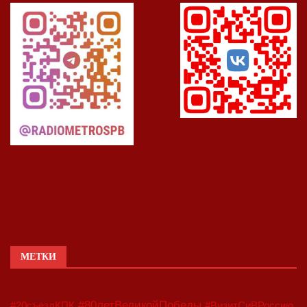
МЕТКИ
#80летВеликойПобеды
#20съездКПК
#ВизитСиВРоссию