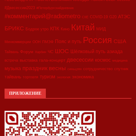
#Двесессии2023
#Петербургскийдневник
#комментарий@radiometro
АТЭС
COVID-19
G20
CIIE
Китай
БРИКС
КПК
МИД
Бодрое утро
Кино
Россия
США
Пояс и путь
Минкоммерции
ООН
ПМЭФ
ШОС
азиада
Шёлковый путь
Форум
ЧС
Тайвань
Харбин
двесессии
космос
выставка
гала-концерт
встреча
медицина
праздник весны
музыка
сотрудничество
спутник
синьцзян
туризм
экономика
тайвань
торговля
экология
ПРИЛОЖЕНИЕ