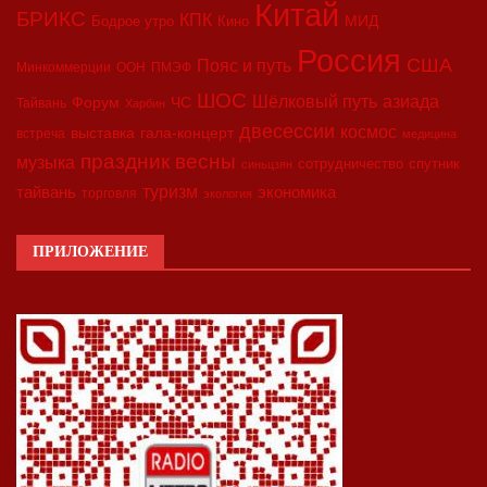
Китай
БРИКС
КПК
МИД
Бодрое утро
Кино
Россия
США
Пояс и путь
Минкоммерции
ООН
ПМЭФ
ШОС
азиада
Шёлковый путь
Форум
ЧС
Тайвань
Харбин
двесессии
космос
выставка
гала-концерт
встреча
медицина
праздник весны
музыка
сотрудничество
спутник
синьцзян
туризм
экономика
тайвань
торговля
экология
ПРИЛОЖЕНИЕ