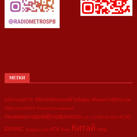
МЕТКИ
#80летВеликойПобеды
#20съездКПК
#ВизитСиВРоссию
#Двесессии2023
#Петербургскийдневник
#комментарий@radiometro
АТЭС
COVID-19
G20
CIIE
Китай
БРИКС
КПК
МИД
Бодрое утро
Кино