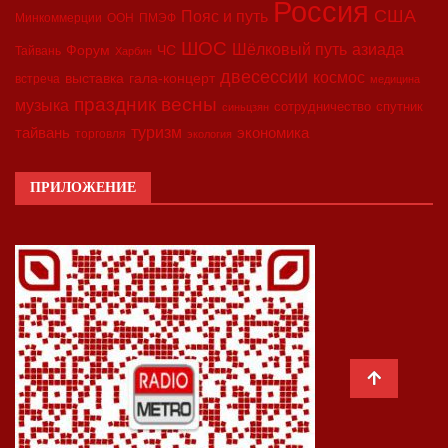
Россия
США
Пояс и путь
Минкоммерции
ООН
ПМЭФ
ШОС
азиада
Шёлковый путь
Форум
ЧС
Тайвань
Харбин
двесессии
космос
выставка
гала-концерт
встреча
медицина
праздник весны
музыка
сотрудничество
спутник
синьцзян
туризм
экономика
тайвань
торговля
экология
ПРИЛОЖЕНИЕ