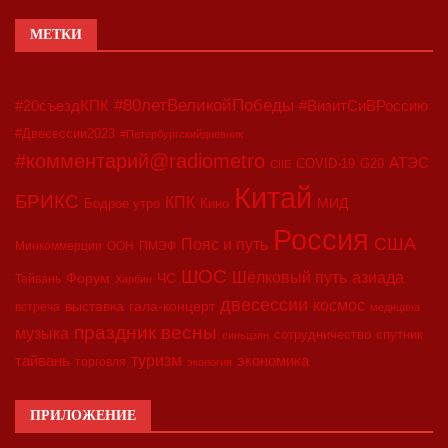
МЕТКИ
#80летВеликойПобеды
#20съездКПК
#ВизитСиВРоссию
#Двесессии2023
#Петербургскийдневник
#комментарий@radiometro
АТЭС
COVID-19
G20
CIIE
Китай
БРИКС
КПК
МИД
Бодрое утро
Кино
Россия
США
Пояс и путь
Минкоммерции
ООН
ПМЭФ
ШОС
азиада
Шёлковый путь
Форум
ЧС
Тайвань
Харбин
двесессии
космос
выставка
гала-концерт
встреча
медицина
праздник весны
музыка
сотрудничество
спутник
синьцзян
туризм
экономика
тайвань
торговля
экология
ПРИЛОЖЕНИЕ