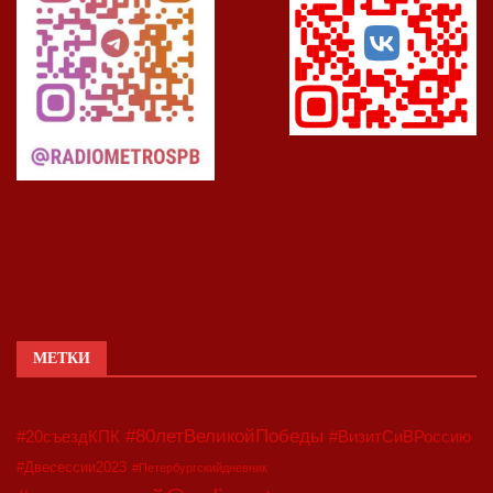
МЕТКИ
#80летВеликойПобеды
#20съездКПК
#ВизитСиВРоссию
#Двесессии2023
#Петербургскийдневник