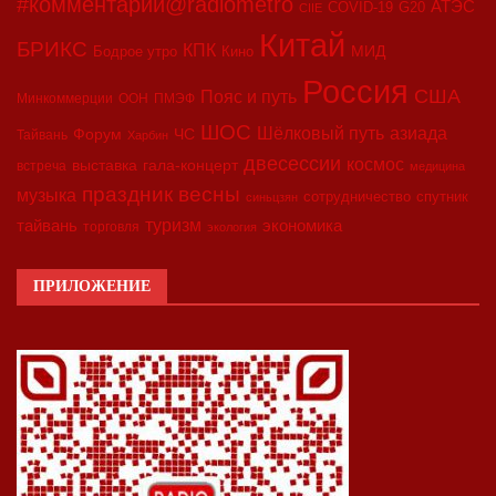
#комментарий@radiometro
АТЭС
COVID-19
G20
CIIE
Китай
БРИКС
КПК
МИД
Бодрое утро
Кино
Россия
США
Пояс и путь
Минкоммерции
ООН
ПМЭФ
ШОС
азиада
Шёлковый путь
Форум
ЧС
Тайвань
Харбин
двесессии
космос
выставка
гала-концерт
встреча
медицина
праздник весны
музыка
сотрудничество
спутник
синьцзян
туризм
экономика
тайвань
торговля
экология
ПРИЛОЖЕНИЕ