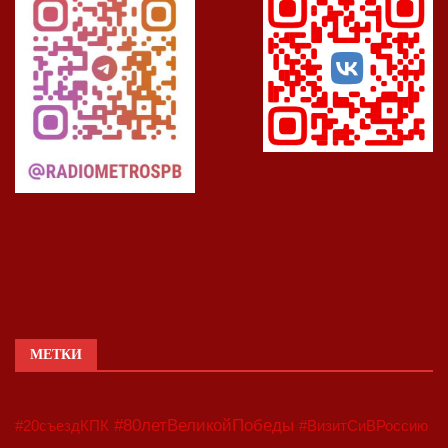
МЕТКИ
#80летВеликойПобеды
#20съездКПК
#ВизитСиВРоссию