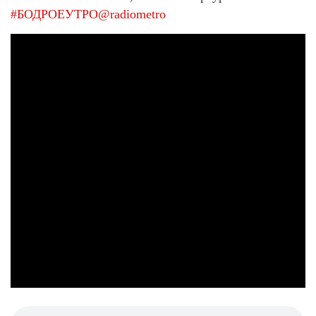
#БОДРОЕУТРО
@radiometro