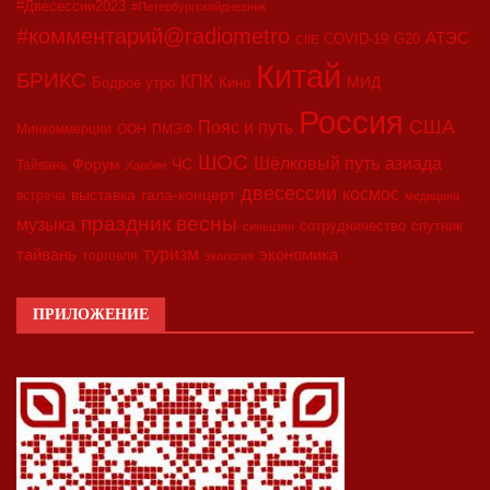
#Двесессии2023
#Петербургскийдневник
#комментарий@radiometro
АТЭС
COVID-19
G20
CIIE
Китай
БРИКС
КПК
МИД
Бодрое утро
Кино
Россия
США
Пояс и путь
Минкоммерции
ООН
ПМЭФ
ШОС
азиада
Шёлковый путь
Форум
ЧС
Тайвань
Харбин
двесессии
космос
выставка
гала-концерт
встреча
медицина
праздник весны
музыка
сотрудничество
спутник
синьцзян
туризм
экономика
тайвань
торговля
экология
ПРИЛОЖЕНИЕ