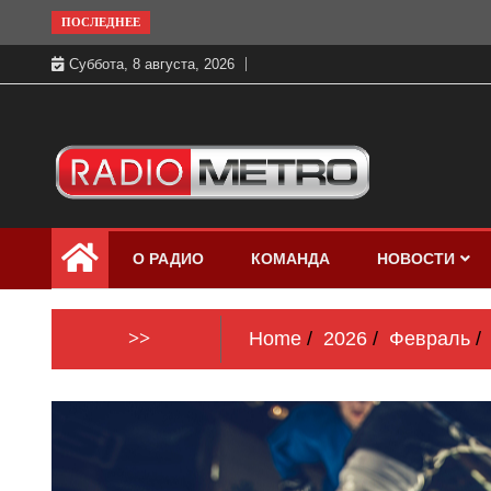
Skip
ПОСЛЕДНЕЕ
to
Суббота, 8 августа, 2026
content
Слушать онлайн и на 102.4 FM
Радио МЕТРО
бесплатно в хорошем качестве Санкт-
О РАДИО
КОМАНДА
НОВОСТИ
Петербург и Россия
>>
Home
2026
Февраль