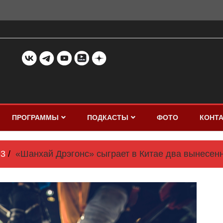
ПРОГРАММЫ
ПОДКАСТЫ
ФОТО
КОНТ
3
«Шанхай Дрэгонс» сыграет в Китае два вынесен