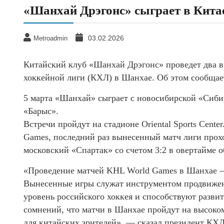
«Шанхай Дрэгонс» сыграет в Кита
03.02.2026
Metroadmin
Китайский клуб «Шанхай Дрэгонс» проведет два 
хоккейной лиги (КХЛ) в Шанхае. Об этом сообщает
5 марта «Шанхай» сыграет с новосибирской «Сиби
«Барыс».
Встречи пройдут на стадионе Oriental Sports Cent
Games, последний раз вынесенный матч лиги прохо
московский «Спартак» со счетом 3:2 в овертайме 
«Проведение матчей KHL World Games в Шанхае —
Вынесенные игры служат инструментом продвиже
уровень российского хоккея и способствуют развит
сомнений, что матчи в Шанхае пройдут на высоко
для китайских зрителей», — сказал президент КХ