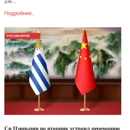
для…
Подробнее..
РОССИЯ-КИТАЙ:
ГЛАВНОЕ
Си Цзиньпин во вторник устроил церемонию