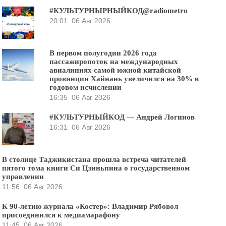
#КУЛЬТУРНЫРНЫЙКОД@radiometro
20:01
06 Авг 2026
В первом полугодии 2026 года
пассажиропоток на международных
авиалиниях самой южной китайской
провинции Хайнань увеличился на 30% в
годовом исчислении
16:35
06 Авг 2026
#КУЛЬТУРНЫЙКОД — Андрей Логинов
16:31
06 Авг 2026
В столице Таджикистана прошла встреча читателей
пятого тома книги Си Цзиньпина о государственном
управлении
11:56
06 Авг 2026
К 90-летию журнала «Костер»: Владимир Рябовол
присоединился к медиамарафону
11:45
06 Авг 2026