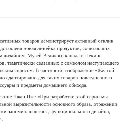
еативных товаров демонстрирует активный отклик
едставлена новая линейка продуктов, сочетающих
м дизайном. Музей Великого канала в Пекине
ов, тематически связанных с символом наступающего
льским спросом. В частности, изображение «Желтой
ло адаптировано для таких товаров повседневного
ессуары и предметы домашнего обихода.
екине Чжан Цзе: «При разработке этой серии мы
льной выразительности основного образа, отражении
ески запоминающегося, функционального дизайна,
».