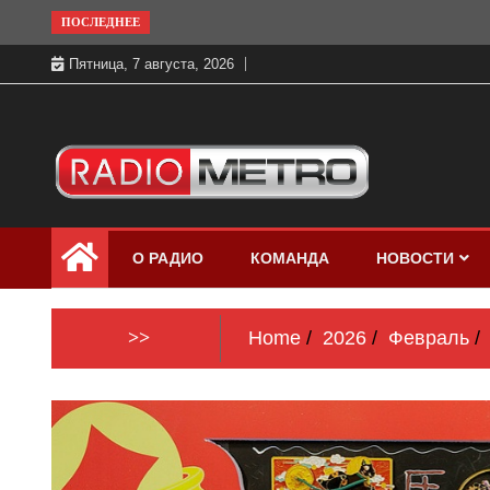
Skip
ПОСЛЕДНЕЕ
to
Пятница, 7 августа, 2026
content
Слушать онлайн и на 102.4 FM
Радио МЕТРО
бесплатно в хорошем качестве Санкт-
О РАДИО
КОМАНДА
НОВОСТИ
Петербург и Россия
>>
Home
2026
Февраль