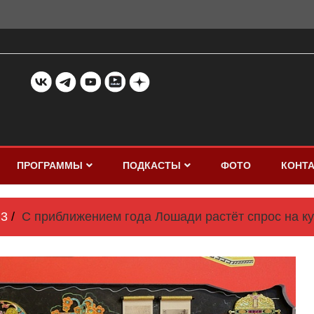
ПРОГРАММЫ
ПОДКАСТЫ
ФОТО
КОНТ
3
С приближением года Лошади растёт спрос на к